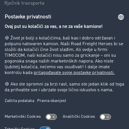
Rječnik transporta
Preduzeće
Success Stories
Korisnici preporučuju korisnike
Blog
Zabrane vožnje za kamione
Pravni
Impresum
Opšti uslovi poslovanja
Zaštita podataka