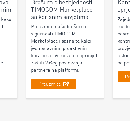
ava
Brošura o bezbjednosti
Kont
urnim
TIMOCOM Marketplace
sprj
sa korisnim savjetima
 kako
Zajed
ti
Preuzmite našu brošuru o
međun
i
sigurnosti TIMOCOM
posre
Marketplace i saznajte kako
kontr
jednostavnim, proaktivnim
provje
koracima i Vi možete doprinijeti
usluga
ne
zaštiti Vašeg poslovanja i
od pr
partnera na platformi.
Pr
Preuzmite