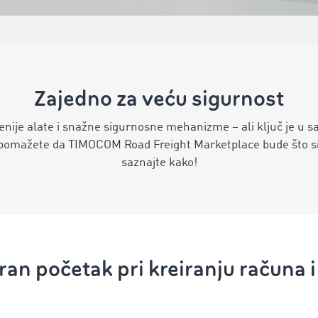
Zajedno za veću sigurnost
je alate i snažne sigurnosne mehanizme – ali ključ je u sar
omažete da TIMOCOM Road Freight Marketplace bude što sig
saznajte kako!
uran početak pri kreiranju računa i 