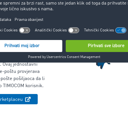
Messenger
za svu
jim partnerima i
rima – on je brži,
 te smanjuje rizik od
upite putem e-pošte,
da koristite
. Ovaj jednostavni
 e-poštu
provjerava
ošte pošiljaoca da li
ao TIMOCOM korisnik.
arketplaceu