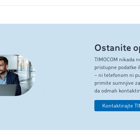
Ostanite o
TIMOCOM nikada neć
pristupne podatke i
– ni telefonom ni p
primite sumnjive z
da odmah kontakti
Kontaktirajte 