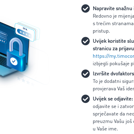
Napravite snažnu i
Redovno je mijenjaj
s trećim stranama k
pristup.
Uvijek koristite 
stranicu za prijavu
https://my.timoc
izbjegli pokušaje 
Izvršite dvofaktors
To je dodatni sigur
provjerava Vaš iden
Uvijek se odjavite:
odjavite se i zatvo
sprječavate da ne
preuzmu Vašu još o
u Vaše ime.