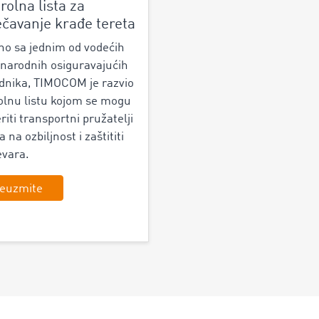
rolna lista za
ečavanje krađe tereta
no sa jednim od vodećih
arodnih osiguravajućih
dnika, TIMOCOM je razvio
olnu listu kojom se mogu
riti transportni pružatelji
 na ozbiljnost i zaštititi
evara.
euzmite