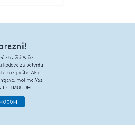
prezni!
e tražiti Vaše
li kodove za potvrdu
utem e-pošte. Ako
ahtjeve, molimo Vas
rate TIMOCOM.
TIMOCOM