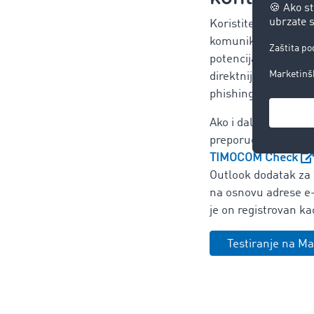
Koristite
TIMOCOM 
komunikaciju sa svo
potencijalnim partne
direktniji i sigurniji
phishing napada.
Ako i dalje primate 
preporučujemo vam 
TIMOCOM Check
Outlook dodatak za
na osnovu adrese e-p
je on registrovan k
Testiranje na M