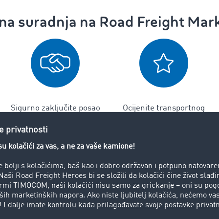
rna suradnja na Road Freight Mar
Sigurno zaključite posao
Ocijenite transportnog
partnera
postava