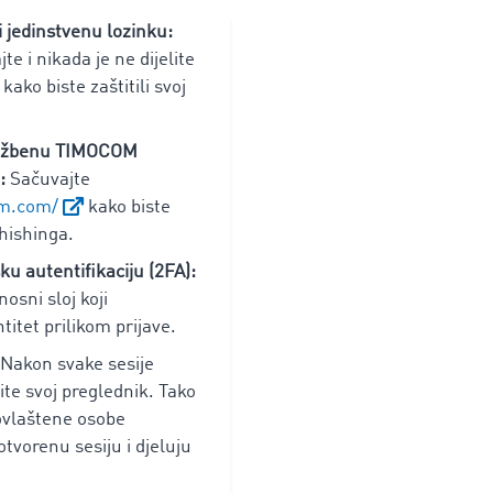
 jedinstvenu lozinku:
te i nikada je ne dijelite
ako biste zaštitili svoj
službenu TIMOCOM
:
Sačuvajte
om.com/
kako biste
phishinga.
ku autentifikaciju (2FA):
nosni sloj koji
titet prilikom prijave.
Nakon svake sesije
rite svoj preglednik. Tako
ovlaštene osobe
tvorenu sesiju i djeluju