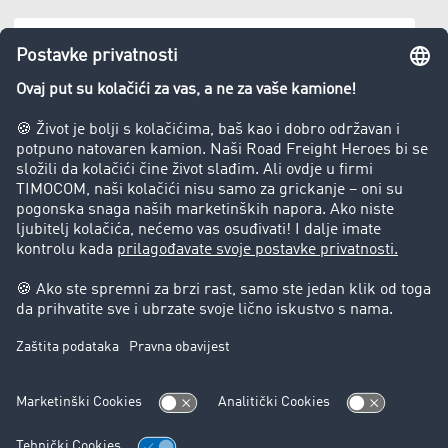
Privatno lice
Potrebne su Vam informacije ili
pomoć?
Kontaktirajte nas, rado ćemo Vam
pomoći.
+49 211 88 26 88 26
+49 211 88 26 14 00
salessupportsee@timocom.com