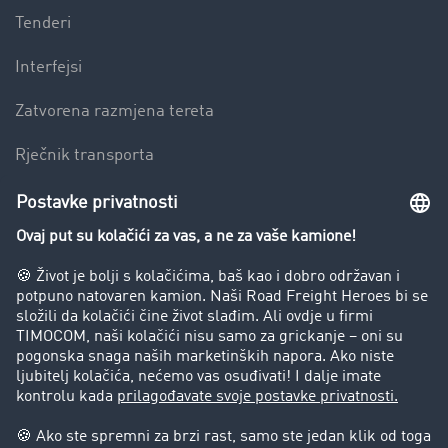
Tenderi
Interfejsi
Zatvorena razmjena tereta
Rječnik transporta
Preduzeće
Success Stories
Korisnici preporučuju korisnike
Blog
Zabrane vožnje za kamione
Pravni