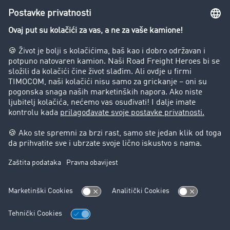
Preduzeće
Success Stories
Korisnici preporučuju korisnike
Blog
Zabrane vožnje za kamione
Pravni
Impresum
Opšti uslovi poslovanja
Zaštita podataka
Kontakt