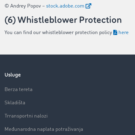
© Andrey Popov –
stock.adobe.com
(6) Whistleblower Protection
You can find our whistleblower protection policy
here
Usluge
Berza tereta
Skladišta
Trransportni nalozi
Međunarodna naplata potraživanja