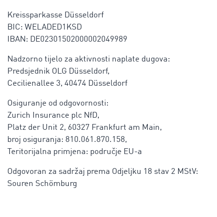
Kreissparkasse Düsseldorf
BIC: WELADED1KSD
IBAN: DE02301502000002049989
Nadzorno tijelo za aktivnosti naplate dugova:
Predsjednik OLG Düsseldorf,
Cecilienallee 3, 40474 Düsseldorf
Osiguranje od odgovornosti:
Zurich Insurance plc NfD,
Platz der Unit 2, 60327 Frankfurt am Main,
broj osiguranja: 810.061.870.158,
Teritorijalna primjena: područje EU-a
Odgovoran za sadržaj prema Odjeljku 18 stav 2 MStV:
Souren Schömburg