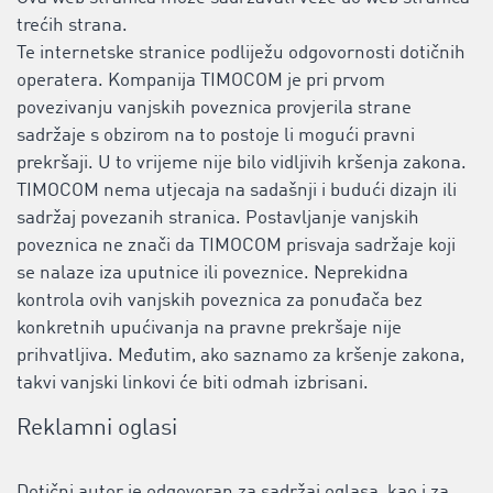
trećih strana.
Te internetske stranice podliježu odgovornosti dotičnih
operatera. Kompanija TIMOCOM je pri prvom
povezivanju vanjskih poveznica provjerila strane
sadržaje s obzirom na to postoje li mogući pravni
prekršaji. U to vrijeme nije bilo vidljivih kršenja zakona.
TIMOCOM nema utjecaja na sadašnji i budući dizajn ili
sadržaj povezanih stranica. Postavljanje vanjskih
poveznica ne znači da TIMOCOM prisvaja sadržaje koji
se nalaze iza uputnice ili poveznice. Neprekidna
kontrola ovih vanjskih poveznica za ponuđača bez
konkretnih upućivanja na pravne prekršaje nije
prihvatljiva. Međutim, ako saznamo za kršenje zakona,
takvi vanjski linkovi će biti odmah izbrisani.
Reklamni oglasi
Dotični autor je odgovoran za sadržaj oglasa, kao i za