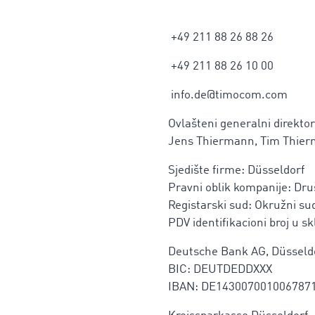
+49 211 88 26 88 26
+49 211 88 26 10 00
info.de@timocom.com
Ovlašteni generalni direktor
Jens Thiermann, Tim Thie
Sjedište firme: Düsseldorf
Pravni oblik kompanije: D
Registarski sud: Okružni sud
PDV identifikacioni broj u 
Deutsche Bank AG, Düsseld
BIC: DEUTDEDDXXX
IBAN: DE143007001006787