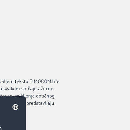
daljem tekstu TIMOCOM) ne
i u svakom slučaju ažurne.
ažavaju mišljenje dotičnog
m slučaju ne predstavljaju