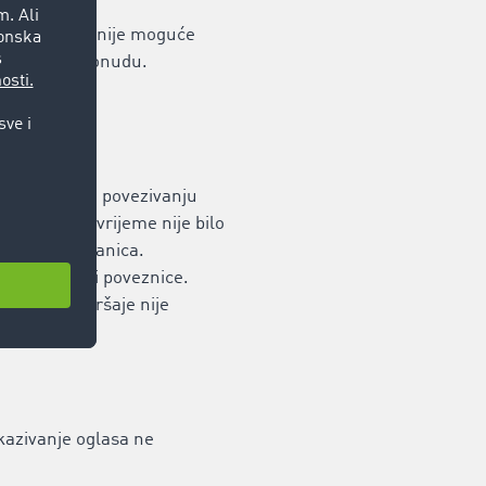
z svu pažnju nije moguće
li obustavi ponudu.
je pri prvom povezivanju
ršaji. U to vrijeme nije bilo
povezanih stranica.
 uputnice ili poveznice.
pravne prekršaje nije
 izbrisani.
ikazivanje oglasa ne