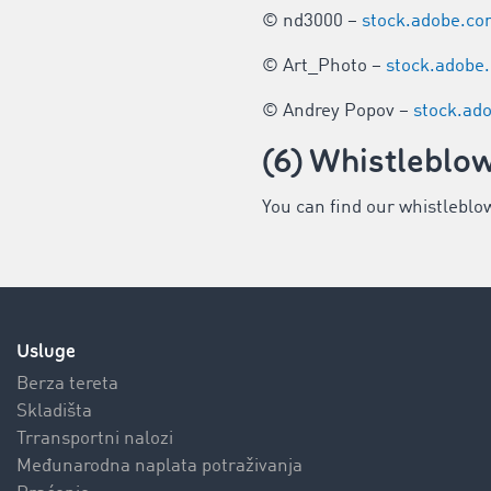
© nd3000 –
stock.adobe.c
© Art_Photo –
stock.adobe
© Andrey Popov –
stock.ad
(6) Whistleblow
You can find our whistleblo
Usluge
Berza tereta
Skladišta
Trransportni nalozi
Međunarodna naplata potraživanja