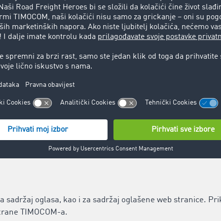
lugu ponudi za pozivanje po mogućnosti bez prekida. No i u
. TIMOCOM zadržava pravo da u bilo kojem trenutku izmijeni i
avati veze do web stranica trećih strana.
liježu odgovornosti dotičnih operatera. Kompanija TIMOCOM 
 strane sadržaje s obzirom na to postoje li mogući pravni prek
MOCOM nema utjecaja na sadašnji i budući dizajn ili sadržaj 
ica ne znači da TIMOCOM prisvaja sadržaje koji se nalaze iza
njskih poveznica za ponuđača bez konkretnih upućivanja na 
aznamo za kršenje zakona, takvi vanjski linkovi će biti odmah
a sadržaj oglasa, kao i za sadržaj oglašene web stranice. Pr
 strane TIMOCOM-a.