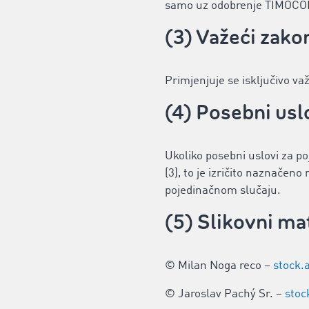
samo uz odobrenje TIMOCO
(3) Važeći zako
Primjenjuje se isključivo v
(4) Posebni usl
Ukoliko posebni uslovi za p
(3), to je izričito naznačen
pojedinačnom slučaju.
(5) Slikovni mat
© Milan Noga reco –
stock.
© Jaroslav Pachý Sr. –
stoc