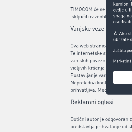
TIMOCOM će se truditi da us
isključiti razdoblja prekida
Vanjske veze
Ova web stranica može sadrž
Te internetske stranice pod
vanjskih poveznica provjerila
vidljivih kršenja zakona. TI
Postavljanje vanjskih povezn
Neprekidna kontrola ovih va
prihvatljiva. Međutim, ako s
Reklamni oglasi
Dotični autor je odgovoran z
predstavlja prihvatanje od