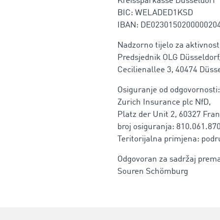
Kreissparkasse Düsseldorf
BIC: WELADED1KSD
IBAN: DE023015020000020
Nadzorno tijelo za aktivnos
Predsjednik OLG Düsseldorf
Cecilienallee 3, 40474 Düss
Osiguranje od odgovornosti:
Zurich Insurance plc NfD,
Platz der Unit 2, 60327 Fra
broj osiguranja: 810.061.87
Teritorijalna primjena: pod
Odgovoran za sadržaj prema 
Souren Schömburg