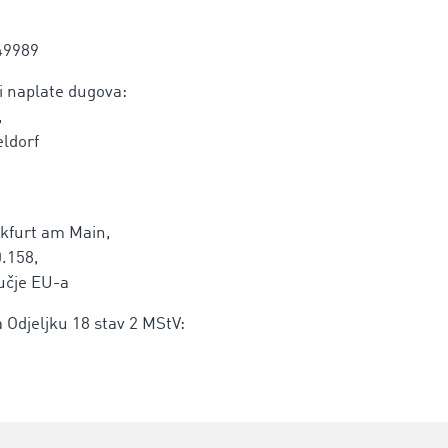
49989
ti naplate dugova:
,
eldorf
nkfurt am Main,
0.158,
ručje EU-a
Odjeljku 18 stav 2 MStV: