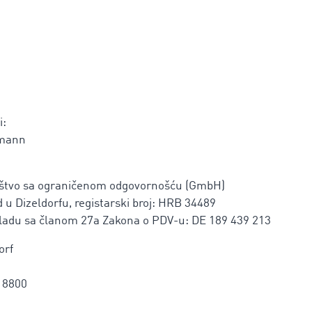
i:
rmann
ruštvo sa ograničenom odgovornošću (GmbH)
 u Dizeldorfu, registarski broj: HRB 34489
skladu sa članom 27a Zakona o PDV-u: DE 189 439 213
orf
18800