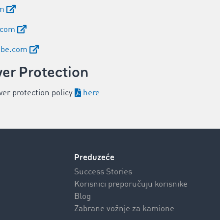
om
.com
obe.com
er Protection
wer protection policy
here
Preduzeće
Success Stories
Korisnici preporučuju korisnike
Blog
Zabrane vožnje za kamione