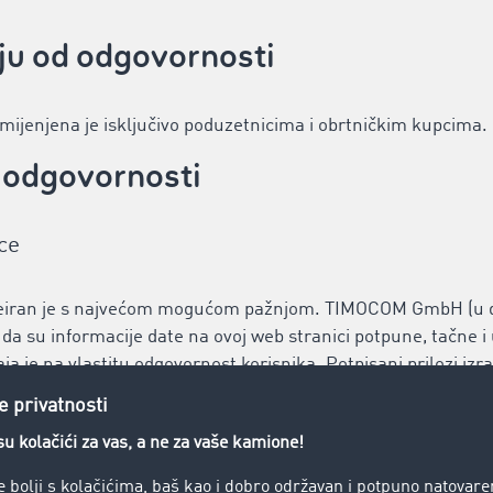
nju od odgovornosti
jenjena je isključivo poduzetnicima i obrtničkim kupcima.
e odgovornosti
ce
kreiran je s najvećom mogućom pažnjom. TIMOCOM GmbH (u 
da su informacije date na ovoj web stranici potpune, tačne 
a je na vlastitu odgovornost korisnika. Potpisani prilozi izr
e tvrtke TIMOCOM. Informacije na ovoj web stranici ni u koje
 prećutne, u vezi s TIMOCOM-ovim uslugama ili proizvodima.
ce