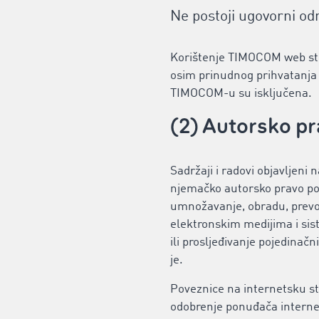
Ne postoji ugovorni od
Korištenje TIMOCOM web str
osim prinudnog prihvatanja 
TIMOCOM-u su isključena.
(2) Autorsko p
Sadržaji i radovi objavljeni
njemačko autorsko pravo po
umnožavanje, obradu, prevođ
elektronskim medijima i sis
ili prosljeđivanje pojedinačn
je.
Poveznice na internetsku st
odobrenje ponuđača internet