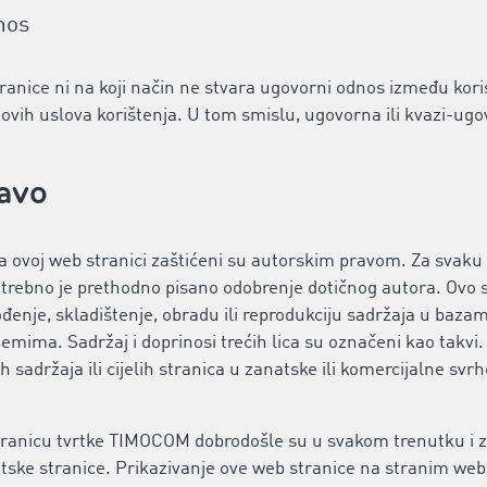
nos
anice ni na koji način ne stvara ugovorni odnos između kor
ovih uslova korištenja. U tom smislu, ugovorna ili kvazi-ug
ravo
 na ovoj web stranici zaštićeni su autorskim pravom. Za svak
trebno je prethodno pisano odobrenje dotičnog autora. Ovo 
enje, skladištenje, obradu ili reprodukciju sadržaja u baza
temima. Sadržaj i doprinosi trećih lica su označeni kao tak
ih sadržaja ili cijelih stranica u zanatske ili komercijalne svrh
ranicu tvrtke TIMOCOM dobrodošle su u svakom trenutku i za
ske stranice. Prikazivanje ove web stranice na stranim web