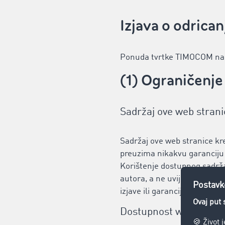
Izjava o odrica
Ponuda tvrtke TIMOCOM nami
(1) Ograničenj
Sadržaj ove web strani
Sadržaj ove web stranice 
preuzima nikakvu garanciju 
Korištenje dostupnog sadržaj
autora, a ne uvijek mišljenj
izjave ili garancije, čak ni
Dostupnost web strani