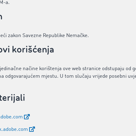
M-a.
n
ažeći zakon Savezne Republike Nemačke.
ovi korišćenja
ojedinačne načine korištenja ove web stranice odstupaju od g
o na odgovarajućem mjestu. U tom slučaju vrijede posebni uvj
erijali
adobe.com
k.adobe.com