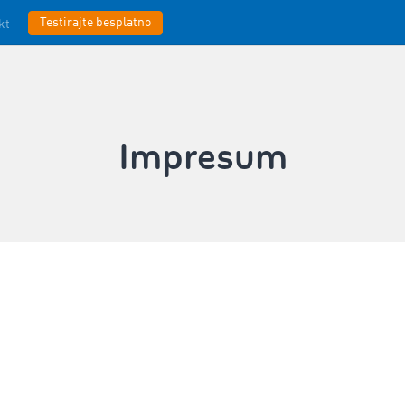
Testirajte besplatno
kt
Impresum