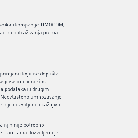
isnika i kompanije TIMOCOM,
ovorna potraživanja prema
u primjenu koju ne dopušta
se posebno odnosi na
ma podataka ili drugim
vi. Neovlašteno umnožavanje
e nije dozvoljeno i kažnjivo
 njih nije potrebno
 stranicama dozvoljeno je