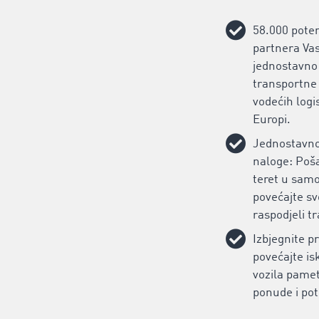
58.000 poten
partnera Vas
jednostavno
transportne 
vodećih logi
Europi.
‌Jednostavno
naloge: Poša
teret u samo
povećajte sv
raspodjeli t
‌Izbjegnite p
povećajte is
vozila pame
ponude i pot