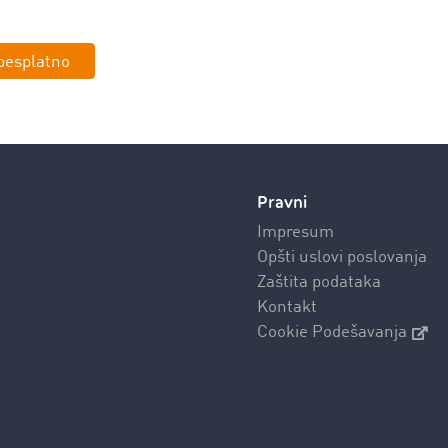
 besplatno
Pravni
Impresum
Opšti uslovi poslovanja
Zaštita podataka
Kontakt
Cookie Podešavanja