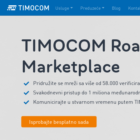
Usluge
Preduzeće
Blog
Konta
TIMOCOM Road
Marketplace
Pridružite se mreži sa više od 58.000 verificir
Svakodnevni pristup do 1 miliona međunarodni
Komunicirajte u stvarnom vremenu putem 
Isprobajte besplatno sada