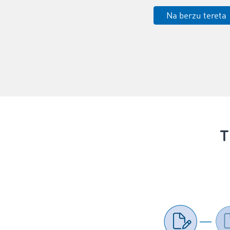
Na berzu tereta
T