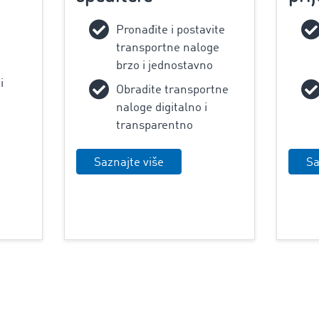
‌Pronađite i postavite
transportne naloge
brzo i jednostavno
i
Obradite transportne
naloge digitalno i
transparentno
Saznajte više
Sa