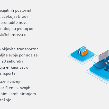
cijalnih poslovnih
 očekuje: Brzo i
 pronađite nove
naloge u jednoj od
stičkih mreža u
 objavite transportne
ljite svoje ponude za
 20 sekundi i
oju efikasnost u
ransporta.
razne vožnje i
korištenost svojih
tnim kombiniranjem
ražnje.