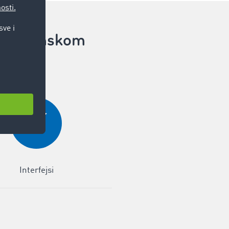
e u drumskom
Interfejsi