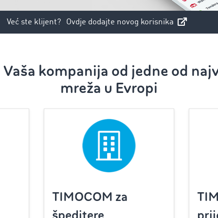
Već ste klijent?
Ovdje dodajte novog korisnika
a Vaša kompanija od jedne od najv
mreža u Evropi
TIMOCOM za
TI
špeditere
pri