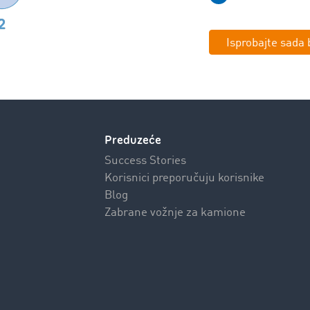
Isprobajte sada
Preduzeće
Success Stories
Korisnici preporučuju korisnike
Blog
Zabrane vožnje za kamione