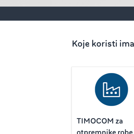
Koje koristi im
TIMOCOM za
otpremnike robe