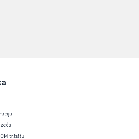
ka
raciju
uzeća
OM tržištu