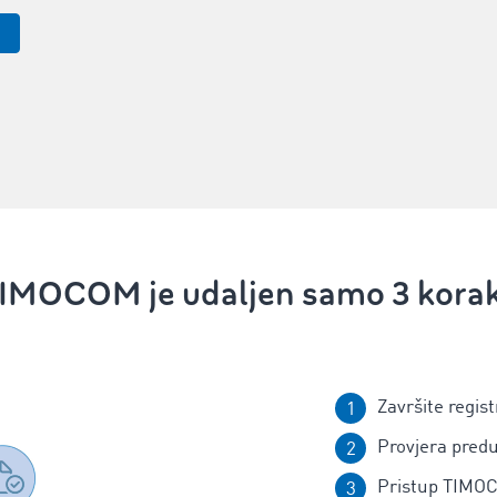
IMOCOM je udaljen samo 3 kora
Završite regist
Provjera pred
Pristup TIMOC