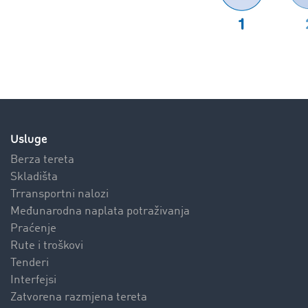
Usluge
Berza tereta
Skladišta
Trransportni nalozi
Međunarodna naplata potraživanja
Praćenje
Rute i troškovi
Tenderi
Interfejsi
Zatvorena razmjena tereta