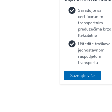
‌Sarađujte sa
certificiranim
transportnim
preduzećima brzo 
fleksibilno
Uštedite troškove
jednostavnom
raspodjelom
transporta
Saznajte više