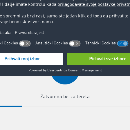
sluge‌
za Vaše logističke proces
transportu tereta:
‌Uštedite vrijeme, novac i nerve
Zatvorena berza tereta