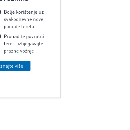
Bolje korištenje uz
svakodnevne nove
ponude tereta
Pronađite povratni
teret i izbjegavajte
prazne vožnje
znajte više