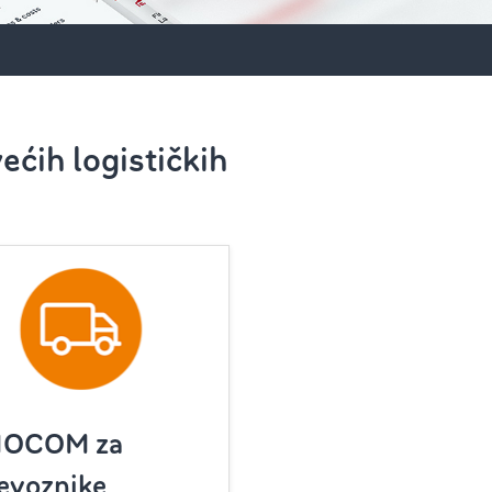
ećih logističkih
MOCOM za
jevoznike