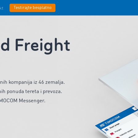
Testirajte besplatno
kt
 Freight
anih kompanija iz 46 zemalja.
h ponuda tereta i prevoza.
TIMOCOM Messenger.