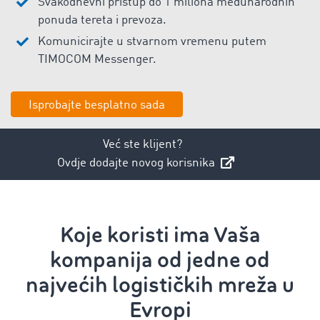
Svakodnevni pristup do 1 miliona međunarodnih
ponuda tereta i prevoza.
Komunicirajte u stvarnom vremenu putem
TIMOCOM Messenger.
Isprobajte besplatno sada
Već ste klijent?
Ovdje dodajte novog korisnika
Koje koristi ima Vaša
kompanija od jedne od
najvećih logističkih mreža u
Evropi