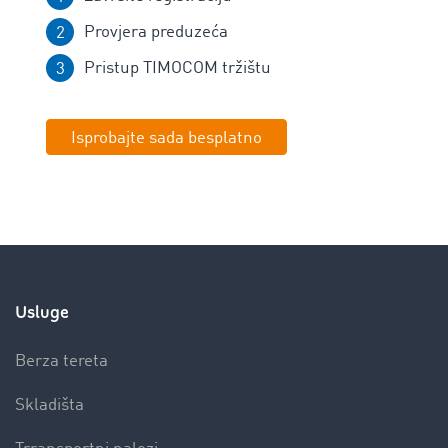
Provjera preduzeća
Pristup TIMOCOM tržištu
Isprobajte sada besplatno
Usluge
Berza tereta
Skladišta