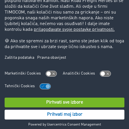
Korisnici preporučuju korisnike
Blog
Zabrane vožnje za kamione
Pravni
Impresum
Opšti uslovi poslovanja
Zaštita podataka
Kontakt
Cookie Podešavanja
© TIMOCOM GmbH 2026. Sva prava zadržana.